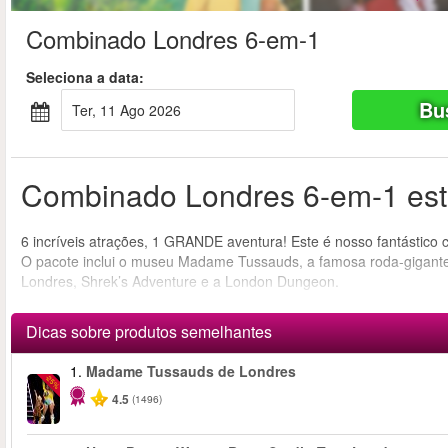
Combinado Londres 6-em-1
Seleciona a data:
Bu
Ter, 11 Ago 2026
Combinado Londres 6-em-1 está
6 incríveis atrações, 1 GRANDE aventura! Este é nosso fantástico
O pacote inclui o museu Madame Tussauds, a famosa roda-gigante
Londres, Shrek’s Adventure e a London Dungeon.
Dicas sobre produtos semelhantes
1.
Madame Tussauds de Londres
-25%
4.5
(1496)