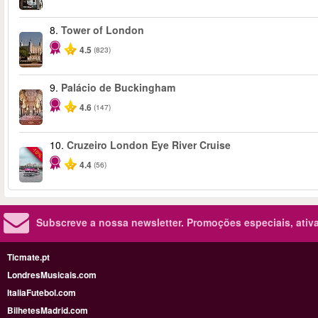
8.
Tower of London
4.5
(823)
9.
Palácio de Buckingham
4.6
(147)
10.
Cruzeiro London Eye River Cruise
-10%
4.4
(56)
Subscreve a nossa newsletter.
Promoções especiais, ativa
Ticmate.pt
LondresMusicais.com
ItaliaFutebol.com
BilhetesMadrid.com