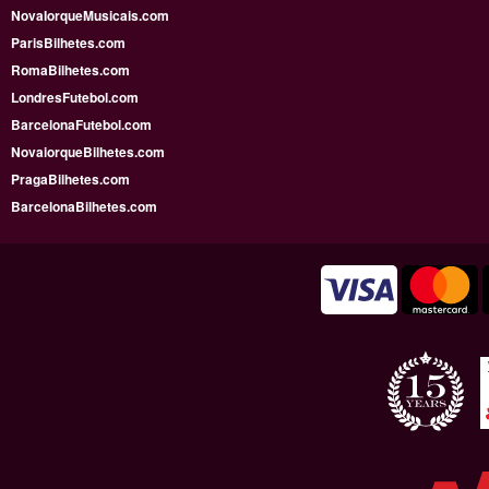
NovaIorqueMusicais.com
ParisBilhetes.com
RomaBilhetes.com
LondresFutebol.com
BarcelonaFutebol.com
NovaiorqueBilhetes.com
PragaBilhetes.com
BarcelonaBilhetes.com