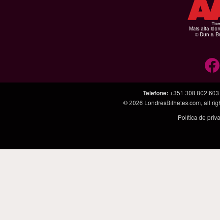
Mais alta ido
© Dun & Br
Telefone
:
+351 308 802 603
© 2026
LondresBilhetes.com
, all r
Política de pri