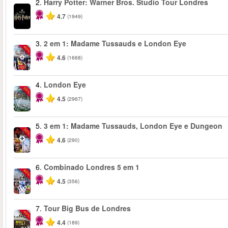
2.
Harry Potter: Warner Bros. Studio Tour Londres
4.7
(1949)
3.
2 em 1: Madame Tussauds e London Eye
-40%
4.6
(1668)
4.
London Eye
-25%
4.5
(2967)
5.
3 em 1: Madame Tussauds, London Eye e Dungeon
-30%
4.6
(290)
6.
Combinado Londres 5 em 1
-60%
4.5
(356)
7.
Tour Big Bus de Londres
-40%
4.4
(189)