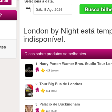
Seleciona a data:
Busca bilh
Sáb, 8 Ago 2026
?
London by Night está tem
indisponível.
etes
Dicas sobre produtos semelhantes
1.
Harry Potter: Warner Bros. Studio Tour Lo
4.7
(1949)
2.
Tour Big Bus de Londres
-40%
4.4
(189)
3.
Palácio de Buckingham
4.6
(144)