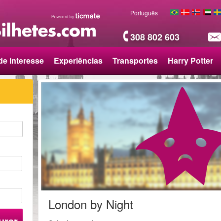
Português
308 802 603
de interesse
Experiências
Transportes
Harry Potter
London by Night
urar