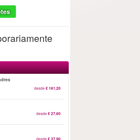
etes
porariamente
ndres
desde
€ 161,20
desde
€ 27,60
desde
€ 37,90