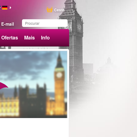
Cesto
E-mail
Ofertas
Mais
Info
Produto salvo na lista de
favoritos