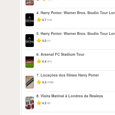
4.
Harry Potter: Warner Bros. Studio Tour Lo
4.7
(12)
5.
Harry Potter: Warner Bros. Studio Tour Lo
4.0
(1)
6.
Arsenal FC Stadium Tour
4.4
(41)
7.
Locações dos filmes Harry Potter
4.5
(109)
8.
Visita Matinal à Londres da Realeza
4.3
(3)