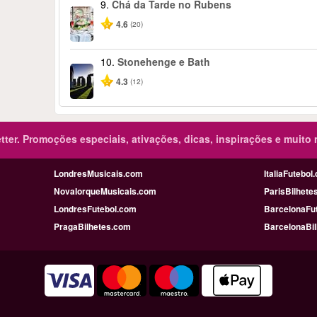
9.
Chá da Tarde no Rubens
4.6
(20)
10.
Stonehenge e Bath
4.3
(12)
ter.
Promoções especiais, ativações, dicas, inspirações e muito 
LondresMusicais.com
ItaliaFutebol
NovaIorqueMusicais.com
ParisBilhete
LondresFutebol.com
BarcelonaFu
PragaBilhetes.com
BarcelonaBi