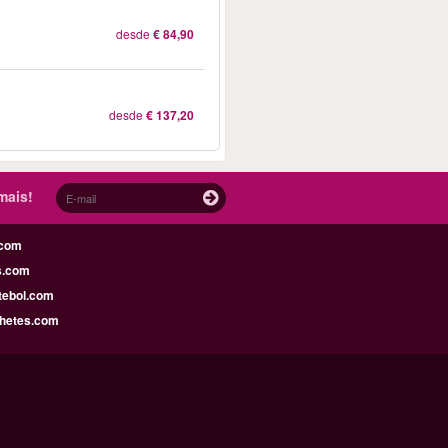
desde
€ 84,90
desde
€ 137,20
mais!
.com
s.com
tebol.com
lhetes.com