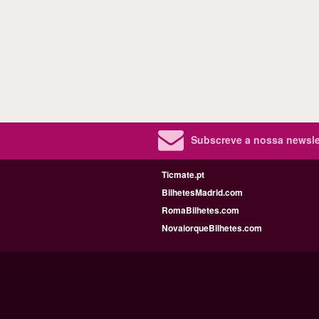
Subscreve a nossa newslet
Ticmate.pt
BilhetesMadrid.com
RomaBilhetes.com
NovaiorqueBilhetes.com