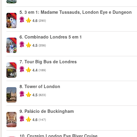
5.
3 em 1: Madame Tussauds, London Eye e Dungeon
-30%
4.6
(290)
6.
Combinado Londres 5 em 1
-60%
4.5
(356)
7.
Tour Big Bus de Londres
-40%
4.4
(189)
8.
Tower of London
4.5
(823)
9.
Palácio de Buckingham
4.6
(147)
10.
Cruzeiro London Eye River Cruise