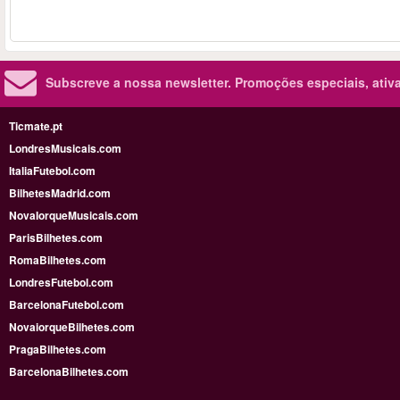
Subscreve a nossa newsletter.
Promoções especiais, ativa
Ticmate.pt
LondresMusicais.com
ItaliaFutebol.com
BilhetesMadrid.com
NovaIorqueMusicais.com
ParisBilhetes.com
RomaBilhetes.com
LondresFutebol.com
BarcelonaFutebol.com
NovaiorqueBilhetes.com
PragaBilhetes.com
BarcelonaBilhetes.com