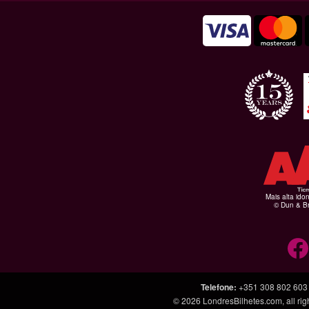
Mais alta ido
© Dun & Br
Telefone
:
+351 308 802 603
© 2026
LondresBilhetes.com
, all r