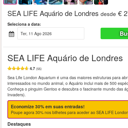
SEA LIFE Aquário de Londres
€ 2
desde
Seleciona a data:
Bu
Ter, 11 Ago 2026
SEA LIFE Aquário de Londres
4.7
(55)
Sea Life London Aquarium é uma das maiores estruturas para abri
interessados no mundo animal, o Aquário inclui mais de 500 espé
Conheça o pinguim Gentoo e descubra o fascinante mundo das ág
Invaders).
Economize 30% em suas entradas!
Poupe agora 30% nos bilhetes para aceder ao SEA LIFE London
Destaques