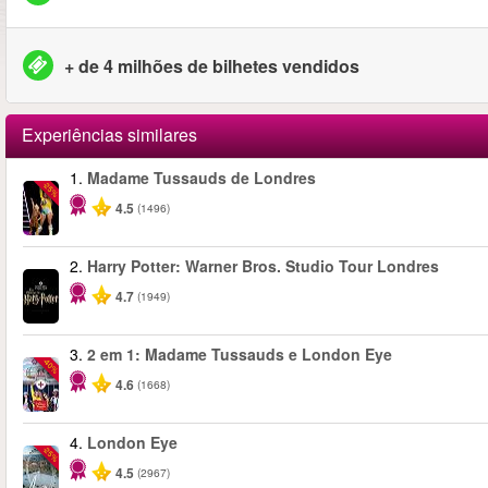
+ de 4 milhões de bilhetes vendidos
Experiências similares
1.
Madame Tussauds de Londres
-25%
4.5
(1496)
2.
Harry Potter: Warner Bros. Studio Tour Londres
4.7
(1949)
3.
2 em 1: Madame Tussauds e London Eye
-40%
4.6
(1668)
4.
London Eye
-25%
4.5
(2967)