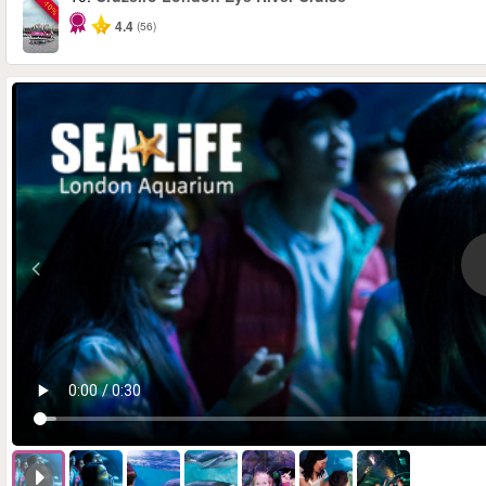
-10%
4.4
(56)