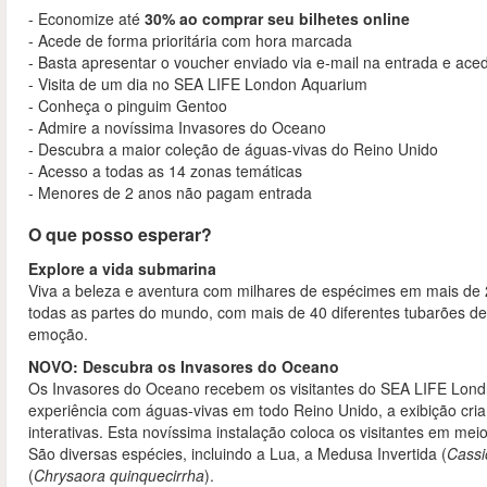
- Economize até
30% ao comprar seu bilhetes online
- Acede de forma prioritária com hora marcada
- Basta apresentar o voucher enviado via e-mail na entrada e ace
- Visita de um dia no SEA LIFE London Aquarium
- Conheça o pinguim Gentoo
- Admire a novíssima Invasores do Oceano
- Descubra a maior coleção de águas-vivas do Reino Unido
- Acesso a todas as 14 zonas temáticas
- Menores de 2 anos não pagam entrada
O que posso esperar?
Explore a vida submarina
Viva a beleza e aventura com milhares de espécimes em mais de 2
todas as partes do mundo, com mais de 40 diferentes tubarões de
emoção.
NOVO: Descubra os Invasores do Oceano
Os Invasores do Oceano recebem os visitantes do SEA LIFE Lond
experiência com águas-vivas em todo Reino Unido, a exibição cria
interativas. Esta novíssima instalação coloca os visitantes em m
São diversas espécies, incluindo a Lua, a Medusa Invertida (
Cass
(
Chrysaora quinquecirrha
).