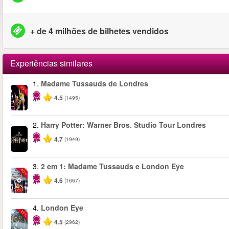
+ de 4 milhões de bilhetes vendidos
Experiências similares
1.
Madame Tussauds de Londres
-25%
4.5
(1495)
2.
Harry Potter: Warner Bros. Studio Tour Londres
4.7
(1949)
3.
2 em 1: Madame Tussauds e London Eye
-40%
4.6
(1667)
4.
London Eye
-25%
4.5
(2962)