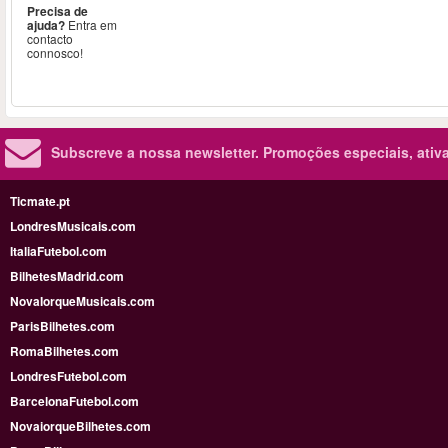
Precisa de
ajuda?
Entra em
contacto
connosco!
Subscreve a nossa newsletter.
Promoções especiais, ativa
Ticmate.pt
LondresMusicais.com
ItaliaFutebol.com
BilhetesMadrid.com
NovaIorqueMusicais.com
ParisBilhetes.com
RomaBilhetes.com
LondresFutebol.com
BarcelonaFutebol.com
NovaiorqueBilhetes.com