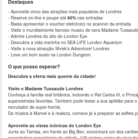
Destaques
- Aproveite cinco das atrações mais populares de Londres
- Reserve on-line e poupe até
60%
nas entradas
- Basta apresentar o voucher eletrónico no scanner da entrada
- Visite o mundialmente famoso museu de cera Madame Tussaud
- Admire Londres do alto do London Eye
- Descubra a vida marinha no SEA LIFE London Aquarium
- Visite a nova atracção Shrek’s Adventure! Londres
- Leve um bom susto na London Dungeon
O que posso esperar?
Descubra a oferta mais quente da cidade!
Visite o Madame Tussauds Londres
Conheça a família real britânica, incluindo o Rei Carlos III, o Prí
superestrelas favoritas. Também pode testar a sua aptidão para o 
recrutador de super-heróis.
Da música à Marvel e à realeza, comece já a preparar as selfies 
Aproveite as vistas icónicas do London Eye
Junto ao Tamisa, em frente ao Big Ben, encontrará um dos cartõe
encantadora panorâmica da cidade, 135 metros acima do nível do 