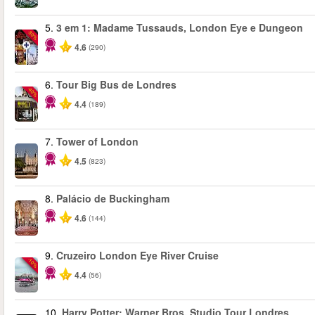
5.
3 em 1: Madame Tussauds, London Eye e Dungeon
-30%
4.6
(290)
6.
Tour Big Bus de Londres
-40%
4.4
(189)
7.
Tower of London
4.5
(823)
8.
Palácio de Buckingham
4.6
(144)
9.
Cruzeiro London Eye River Cruise
-10%
4.4
(56)
10.
Harry Potter: Warner Bros. Studio Tour Londres