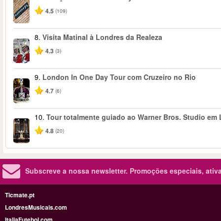
4.5
(109)
8.
Visita Matinal à Londres da Realeza
4.3
(3)
9.
London In One Day Tour com Cruzeiro no Rio
4.7
(6)
10.
Tour totalmente guiado ao Warner Bros. Studio em 
4.8
(20)
Subscreve a nossa newsletter.
Promoções especiais, ativa
Ticmate.pt
LondresMusicais.com
ItaliaFutebol.com