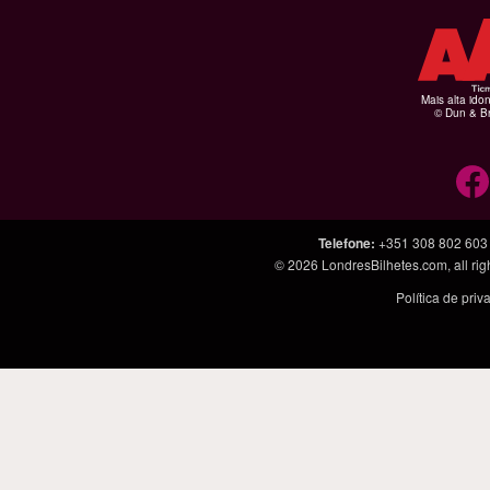
Mais alta ido
© Dun & Br
Telefone
:
+351 308 802 603
© 2026
LondresBilhetes.com
, all r
Política de pri