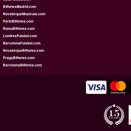
BilhetesMadrid.com
NovaIorqueMusicais.com
ParisBilhetes.com
RomaBilhetes.com
LondresFutebol.com
BarcelonaFutebol.com
NovaiorqueBilhetes.com
PragaBilhetes.com
BarcelonaBilhetes.com