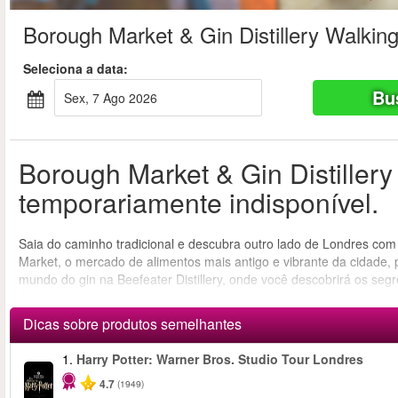
Borough Market & Gin Distillery Walkin
Seleciona a data:
Bu
Sex, 7 Ago 2026
Borough Market & Gin Distillery
temporariamente indisponível.
Saia do caminho tradicional e descubra outro lado de Londres com
Market, o mercado de alimentos mais antigo e vibrante da cidade,
mundo do gin na Beefeater Distillery, onde você descobrirá os seg
Aproveite um tour guiado, aprenda sobre o processo de destilação
história, sabor e diversão.
Dicas sobre produtos semelhantes
1.
Harry Potter: Warner Bros. Studio Tour Londres
4.7
(1949)