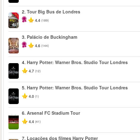
2.
Tour Big Bus de Londres
-40%
4.4
(189)
3.
Palácio de Buckingham
4.6
(144)
4.
Harry Potter: Warner Bros. Studio Tour Londres
4.7
(12)
5.
Harry Potter: Warner Bros. Studio Tour Londres
4.0
(1)
6.
Arsenal FC Stadium Tour
4.4
(41)
7.
Locações dos filmes Harry Potter