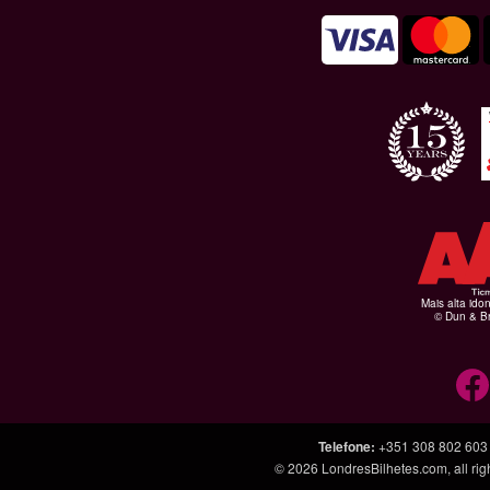
Mais alta ido
© Dun & Br
Telefone
:
+351 308 802 603
© 2026
LondresBilhetes.com
, all r