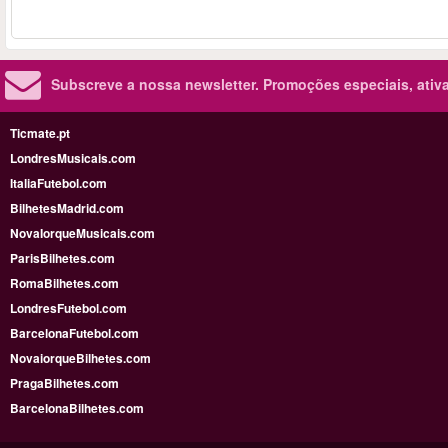
Subscreve a nossa newsletter.
Promoções especiais, ativa
Ticmate.pt
LondresMusicais.com
ItaliaFutebol.com
BilhetesMadrid.com
NovaIorqueMusicais.com
ParisBilhetes.com
RomaBilhetes.com
LondresFutebol.com
BarcelonaFutebol.com
NovaiorqueBilhetes.com
PragaBilhetes.com
BarcelonaBilhetes.com