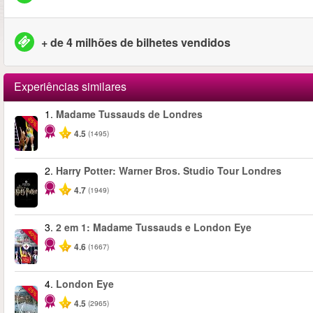
+ de 4 milhões de bilhetes vendidos
Experiências similares
1.
Madame Tussauds de Londres
-25%
4.5
(1495)
2.
Harry Potter: Warner Bros. Studio Tour Londres
4.7
(1949)
3.
2 em 1: Madame Tussauds e London Eye
-40%
4.6
(1667)
4.
London Eye
-25%
4.5
(2965)