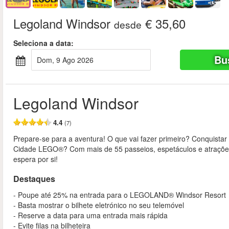
Legoland Windsor
€ 35,60
desde
Seleciona a data:
Bu
Dom, 9 Ago 2026
Legoland Windsor
4.4
(7)
Prepare-se para a aventura! O que vai fazer primeiro? Conquista
Cidade LEGO®? Com mais de 55 passeios, espetáculos e atrações
espera por si!
Destaques
- Poupe até 25% na entrada para o LEGOLAND® Windsor Resort
- Basta mostrar o bilhete eletrónico no seu telemóvel
- Reserve a data para uma entrada mais rápida
- Evite filas na bilheteira