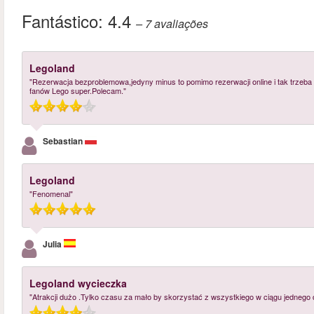
Fantástico:
4.4
– 7
avaliações
Legoland
"Rezerwacja bezproblemowa,jedyny minus to pomimo rezerwacji online i tak trzeba iść
fanów Lego super.Polecam."
Sebastian
Legoland
"Fenomenal"
Julia
Legoland wycieczka
"Atrakcji dużo .Tylko czasu za mało by skorzystać z wszystkiego w ciągu jednego d