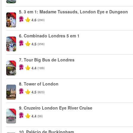
5.
3 em 1: Madame Tussauds, London Eye e Dungeon
-30%
4.6
(290)
6.
Combinado Londres 5 em 1
-60%
4.5
(356)
7.
Tour Big Bus de Londres
-40%
4.4
(189)
8.
Tower of London
4.5
(823)
9.
Cruzeiro London Eye River Cruise
-10%
4.4
(56)
10.
Palácio de Buckingham