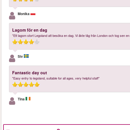
Monika
Lagom för en dag
"Ett lagom stort Legoland att besöka en dag. Vi åkte tåg från London och tog sen en l
Siv
Fantastic day out
"Easy entry to legoland, suitable for all ages, very helpful staff"
Tina