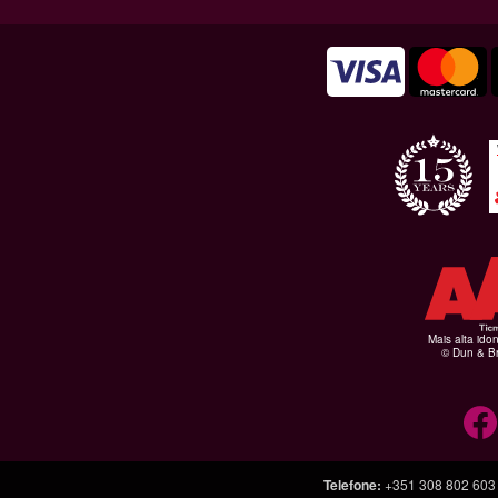
Mais alta ido
© Dun & Br
Telefone
:
+351 308 802 603