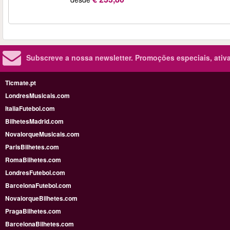
Subscreve a nossa newsletter.
Promoções especiais, ativa
Ticmate.pt
LondresMusicais.com
ItaliaFutebol.com
BilhetesMadrid.com
NovaIorqueMusicais.com
ParisBilhetes.com
RomaBilhetes.com
LondresFutebol.com
BarcelonaFutebol.com
NovaiorqueBilhetes.com
PragaBilhetes.com
BarcelonaBilhetes.com