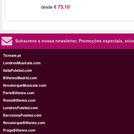
€ 73,10
desde
Subscreve a nossa newsletter.
Promoções especiais, ativa
Ticmate.pt
LondresMusicais.com
ItaliaFutebol.com
BilhetesMadrid.com
NovaIorqueMusicais.com
ParisBilhetes.com
RomaBilhetes.com
LondresFutebol.com
BarcelonaFutebol.com
NovaiorqueBilhetes.com
PragaBilhetes.com