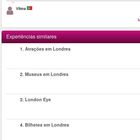
Vilma
M
Experiências similares
1.
Atrações em Londres
2.
Museus em Londres
3.
London Eye
4.
Bilhetes em Londres