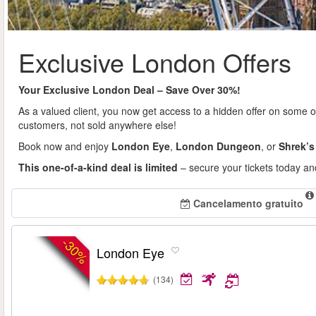
Exclusive London Offers
Your Exclusive London Deal – Save Over 30%!
As a valued client, you now get access to a hidden offer on some o
customers, not sold anywhere else!
Book now and enjoy
London Eye
,
London Dungeon
, or
Shrek’s
This one-of-a-kind deal is limited
– secure your tickets today an
Cancelamento gratuito
-30%
London Eye
(134)