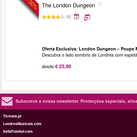
-30%
The London Dungeon
(5)
Oferta Exclusiva: London Dungeon – Poupe 
Descubra o lado sombrio de Londres com espetác
€ 25,90
desde
Subscreve a nossa newsletter.
Promoções especiais, ativa
Ticmate.pt
LondresMusicais.com
ItaliaFutebol.com