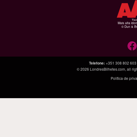
Mais alta ido
© Dun & Br
Telefone
:
+351 308 802 603
© 2026
LondresBilhetes.com
, all r
Política de pri