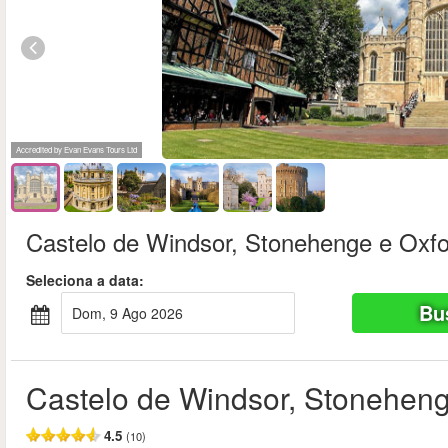
Accredited by Evan Evans Tours Ltd
Castelo de Windsor, Stonehenge e Oxf
Seleciona a data:
Bu
Dom, 9 Ago 2026
Castelo de Windsor, Stoneheng
4.5
(10)