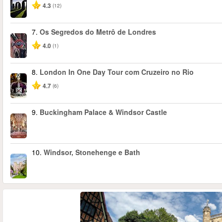
4.3
(12)
7.
Os Segredos do Metrô de Londres
4.0
(1)
8.
London In One Day Tour com Cruzeiro no Rio
4.7
(6)
9.
Buckingham Palace & Windsor Castle
10.
Windsor, Stonehenge e Bath