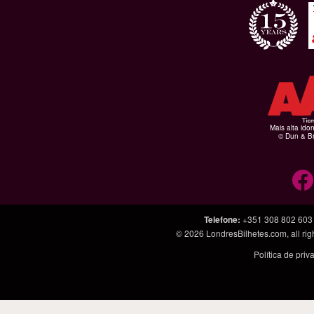
Mais alta ido
© Dun & Br
Telefone
:
+351 308 802 603
© 2026
LondresBilhetes.com
, all r
Política de pri