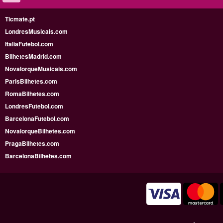
Ticmate.pt
LondresMusicais.com
ItaliaFutebol.com
BilhetesMadrid.com
NovaIorqueMusicais.com
ParisBilhetes.com
RomaBilhetes.com
LondresFutebol.com
BarcelonaFutebol.com
NovaiorqueBilhetes.com
PragaBilhetes.com
BarcelonaBilhetes.com