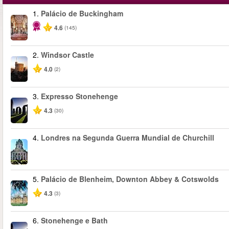
1.
Palácio de Buckingham
4.6
(145)
2.
Windsor Castle
4.0
(2)
3.
Expresso Stonehenge
4.3
(30)
4.
Londres na Segunda Guerra Mundial de Churchill
5.
Palácio de Blenheim, Downton Abbey & Cotswolds
4.3
(3)
6.
Stonehenge e Bath